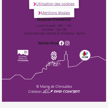
Utilisation des cookies
Mentions légales
Horaires D’ouverture
Lundi et Jeudi : 08h – 12h
Vendredi : 13h-18h
Mardi, mercredi, samedi et dimanche : fermé
Facebook
Instagram
Suivez-Nous
© Mairie de Chiroubles
0123 PMP CONCEPT
Création