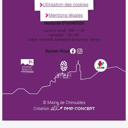
Utilisation des cookies
Mentions légales
Horaires D’ouverture
Lundi et Jeudi : 08h – 12h
Vendredi : 13h-18h
Mardi, mercredi, samedi et dimanche : fermé
Facebook
Instagram
Suivez-Nous
© Mairie de Chiroubles
0123 PMP CONCEPT
Création