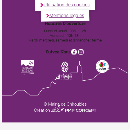
Utilisation des cookies
Mentions légales
Horaires D’ouverture
Lundi et Jeudi : 08h – 12h
Vendredi : 13h-18h
Mardi, mercredi, samedi et dimanche : fermé
Facebook
Instagram
Suivez-Nous
© Mairie de Chiroubles
0123 PMP CONCEPT
Création