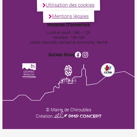
Utilisation des cookies
Mentions légales
Horaires D’ouverture
Lundi et Jeudi : 08h – 12h
Vendredi : 13h-18h
Mardi, mercredi, samedi et dimanche : fermé
Facebook
Instagram
Suivez-Nous
© Mairie de Chiroubles
0123 PMP CONCEPT
Création