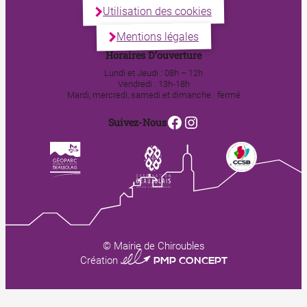
Utilisation des cookies
Mentions légales
Horaires D’ouverture
Lundi et Jeudi : 08h – 12h
Vendredi : 13h-18h
Mardi, mercredi, samedi et dimanche : fermé
Facebook
Instagram
Suivez-Nous
© Mairie de Chiroubles
0123 PMP CONCEPT
Création