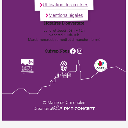
Utilisation des cookies
Mentions légales
Horaires D’ouverture
Lundi et Jeudi : 08h – 12h
Vendredi : 13h-18h
Mardi, mercredi, samedi et dimanche : fermé
Facebook
Instagram
Suivez-Nous
© Mairie de Chiroubles
0123 PMP CONCEPT
Création