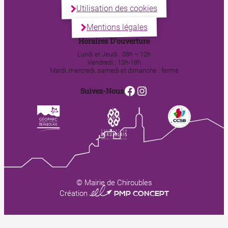
Utilisation des cookies
Mentions légales
Horaires D’ouverture
Lundi et Jeudi : 08h – 12h
Vendredi : 13h-18h
Mardi, mercredi, samedi et dimanche : fermé
Facebook
Instagram
Suivez-Nous
© Mairie de Chiroubles
0123 PMP CONCEPT
Création