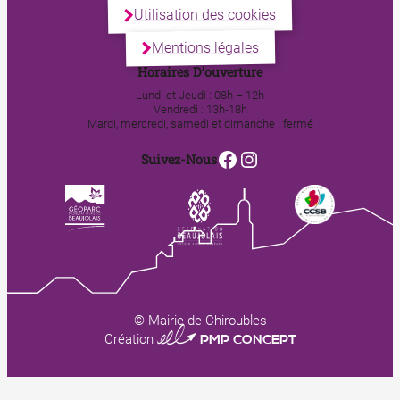
Utilisation des cookies
Mentions légales
Horaires D’ouverture
Lundi et Jeudi : 08h – 12h
Vendredi : 13h-18h
Mardi, mercredi, samedi et dimanche : fermé
Facebook
Instagram
Suivez-Nous
© Mairie de Chiroubles
0123 PMP CONCEPT
Création