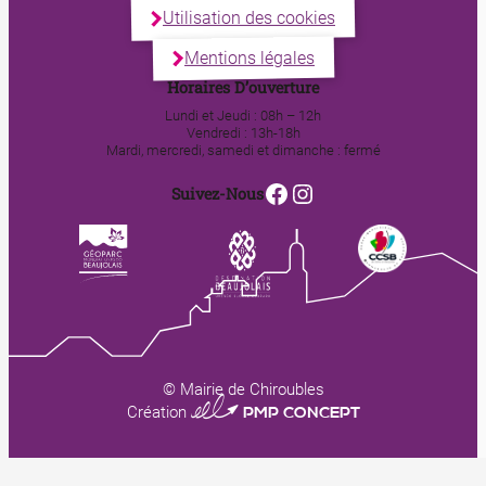
Utilisation des cookies
Mentions légales
Horaires D’ouverture
Lundi et Jeudi : 08h – 12h
Vendredi : 13h-18h
Mardi, mercredi, samedi et dimanche : fermé
Facebook
Instagram
Suivez-Nous
© Mairie de Chiroubles
0123 PMP CONCEPT
Création