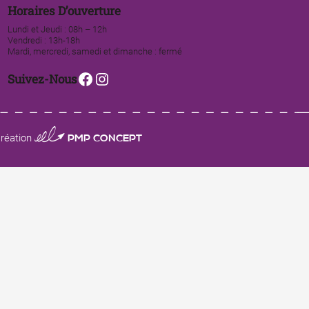
Horaires D’ouverture
Lundi et Jeudi : 08h – 12h
Vendredi : 13h-18h
Mardi, mercredi, samedi et dimanche : fermé
Facebook
Instagram
Suivez-Nous
0123 PMP CONCEPT
réation