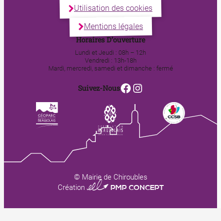
Utilisation des cookies
Mentions légales
Horaires D’ouverture
Lundi et Jeudi : 08h – 12h
Vendredi : 13h-18h
Mardi, mercredi, samedi et dimanche : fermé
Facebook
Instagram
Suivez-Nous
© Mairie de Chiroubles
0123 PMP CONCEPT
Création