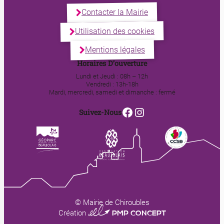
Contacter la Mairie
Utilisation des cookies
Mentions légales
Horaires D’ouverture
Lundi et Jeudi : 08h – 12h
Vendredi : 13h-18h
Mardi, mercredi, samedi et dimanche : fermé
Facebook
Instagram
Suivez-Nous
© Mairie de Chiroubles
0123 PMP CONCEPT
Création