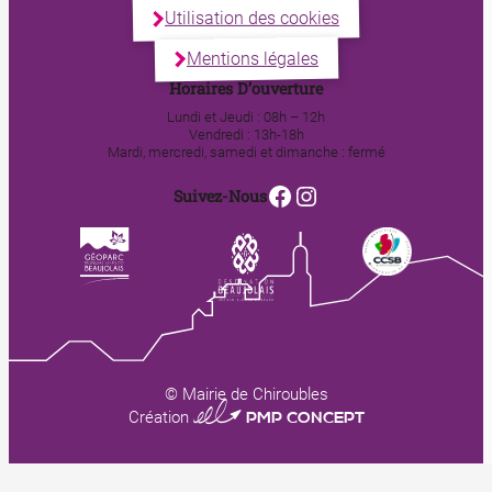
Utilisation des cookies
Mentions légales
Horaires D’ouverture
Lundi et Jeudi : 08h – 12h
Vendredi : 13h-18h
Mardi, mercredi, samedi et dimanche : fermé
Facebook
Instagram
Suivez-Nous
© Mairie de Chiroubles
0123 PMP CONCEPT
Création