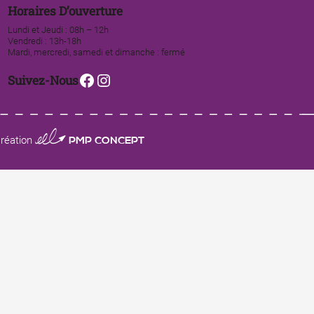
Horaires D’ouverture
Lundi et Jeudi : 08h – 12h
Vendredi : 13h-18h
Mardi, mercredi, samedi et dimanche : fermé
Facebook
Instagram
Suivez-Nous
0123 PMP CONCEPT
réation