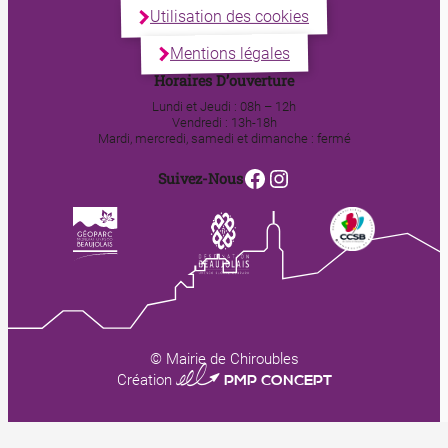
Utilisation des cookies
Mentions légales
Horaires D’ouverture
Lundi et Jeudi : 08h – 12h
Vendredi : 13h-18h
Mardi, mercredi, samedi et dimanche : fermé
Facebook
Instagram
Suivez-Nous
© Mairie de Chiroubles
0123 PMP CONCEPT
Création