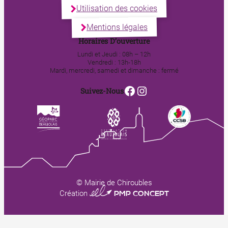
Utilisation des cookies
Mentions légales
Horaires D’ouverture
Lundi et Jeudi : 08h – 12h
Vendredi : 13h-18h
Mardi, mercredi, samedi et dimanche : fermé
Facebook
Instagram
Suivez-Nous
© Mairie de Chiroubles
0123 PMP CONCEPT
Création