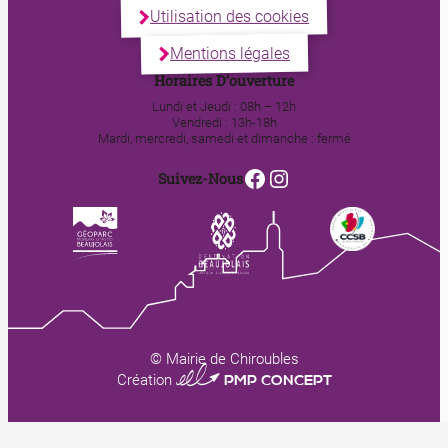
Utilisation des cookies
Mentions légales
Horaires D’ouverture
Lundi et Jeudi : 08h – 12h
Vendredi : 13h-18h
Mardi, mercredi, samedi et dimanche : fermé
Facebook
Instagram
Suivez-Nous
© Mairie de Chiroubles
0123 PMP CONCEPT
Création