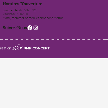
Horaires D’ouverture
Lundi et Jeudi : 08h – 12h
Vendredi : 13h-18h
Mardi, mercredi, samedi et dimanche : fermé
Facebook
Instagram
Suivez-Nous
0123 PMP CONCEPT
réation