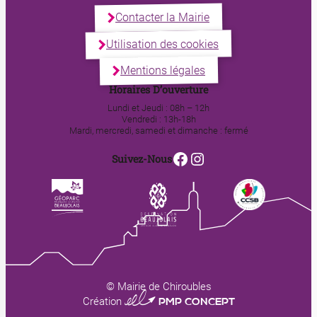
Contacter la Mairie
Utilisation des cookies
Mentions légales
Horaires D’ouverture
Lundi et Jeudi : 08h – 12h
Vendredi : 13h-18h
Mardi, mercredi, samedi et dimanche : fermé
Facebook
Instagram
Suivez-Nous
© Mairie de Chiroubles
0123 PMP CONCEPT
Création