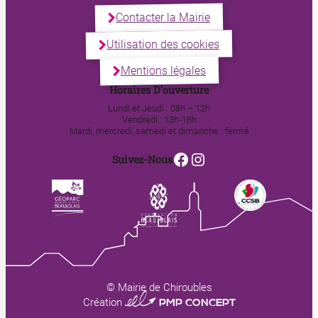
Contacter la Mairie
Utilisation des cookies
Mentions légales
Horaires D’ouverture
Lundi et Jeudi : 08h – 12h
Vendredi : 13h-18h
Mardi, mercredi, samedi et dimanche : fermé
Facebook
Instagram
Suivez-Nous
© Mairie de Chiroubles
0123 PMP CONCEPT
Création