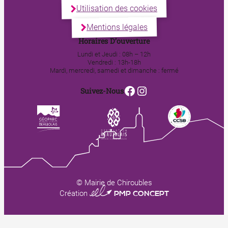
Utilisation des cookies
Mentions légales
Horaires D’ouverture
Lundi et Jeudi : 08h – 12h
Vendredi : 13h-18h
Mardi, mercredi, samedi et dimanche : fermé
Facebook
Instagram
Suivez-Nous
© Mairie de Chiroubles
0123 PMP CONCEPT
Création