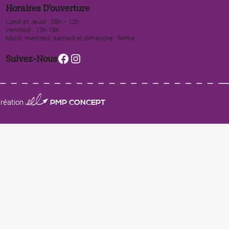
Horaires D’ouverture
Lundi et Jeudi : 08h – 12h
Vendredi : 13h-18h
Mardi, mercredi, samedi et dimanche : fermé
Facebook
Instagram
Suivez-Nous
0123 PMP CONCEPT
réation