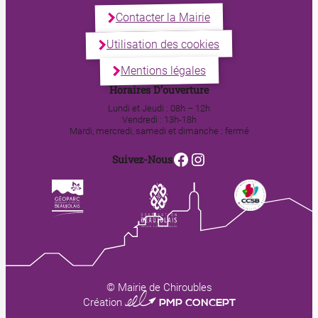
Contacter la Mairie
Utilisation des cookies
Mentions légales
Horaires D’ouverture
Lundi et Jeudi : 08h – 12h
Vendredi : 13h-18h
Mardi, mercredi, samedi et dimanche : fermé
Facebook
Instagram
Suivez-Nous
© Mairie de Chiroubles
0123 PMP CONCEPT
Création