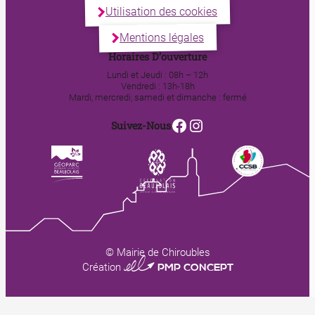
Utilisation des cookies
Mentions légales
Horaires D’ouverture
Lundi et Jeudi : 08h – 12h
Vendredi : 13h-18h
Mardi, mercredi, samedi et dimanche : fermé
Facebook
Instagram
Suivez-Nous
© Mairie de Chiroubles
0123 PMP CONCEPT
Création