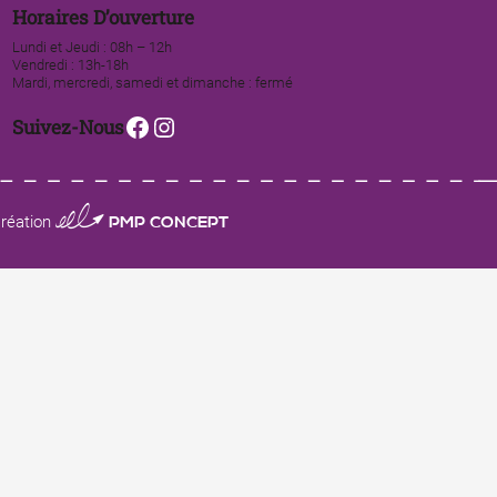
Horaires D’ouverture
Lundi et Jeudi : 08h – 12h
Vendredi : 13h-18h
Mardi, mercredi, samedi et dimanche : fermé
Facebook
Instagram
Suivez-Nous
0123 PMP CONCEPT
réation