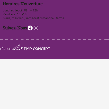
Horaires D’ouverture
Lundi et Jeudi : 08h – 12h
Vendredi : 13h-18h
Mardi, mercredi, samedi et dimanche : fermé
Facebook
Instagram
Suivez-Nous
0123 PMP CONCEPT
réation