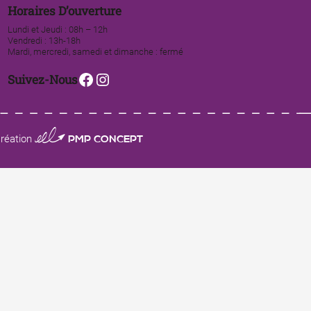
Horaires D’ouverture
Lundi et Jeudi : 08h – 12h
Vendredi : 13h-18h
Mardi, mercredi, samedi et dimanche : fermé
Facebook
Instagram
Suivez-Nous
0123 PMP CONCEPT
réation