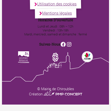
Utilisation des cookies
Mentions légales
Horaires D’ouverture
Lundi et Jeudi : 08h – 12h
Vendredi : 13h-18h
Mardi, mercredi, samedi et dimanche : fermé
Facebook
Instagram
Suivez-Nous
© Mairie de Chiroubles
0123 PMP CONCEPT
Création