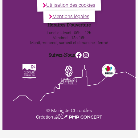
Utilisation des cookies
Mentions légales
Horaires D’ouverture
Lundi et Jeudi : 08h – 12h
Vendredi : 13h-18h
Mardi, mercredi, samedi et dimanche : fermé
Facebook
Instagram
Suivez-Nous
© Mairie de Chiroubles
0123 PMP CONCEPT
Création