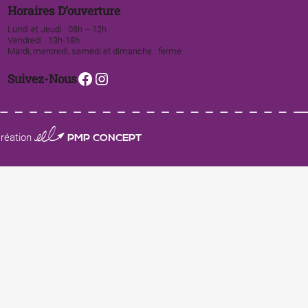
Horaires D’ouverture
Lundi et Jeudi : 08h – 12h
Vendredi : 13h-18h
Mardi, mercredi, samedi et dimanche : fermé
Facebook
Instagram
Suivez-Nous
0123 PMP CONCEPT
réation