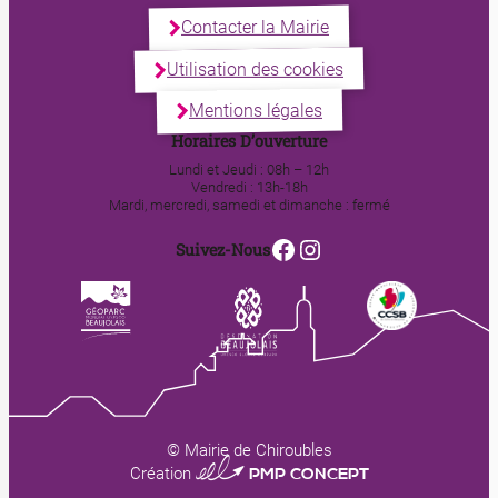
Contacter la Mairie
Utilisation des cookies
Mentions légales
Horaires D’ouverture
Lundi et Jeudi : 08h – 12h
Vendredi : 13h-18h
Mardi, mercredi, samedi et dimanche : fermé
Facebook
Instagram
Suivez-Nous
© Mairie de Chiroubles
0123 PMP CONCEPT
Création