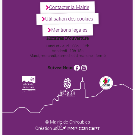
Contacter la Mairie
Utilisation des cookies
Mentions légales
Horaires D’ouverture
Lundi et Jeudi : 08h – 12h
Vendredi : 13h-18h
Mardi, mercredi, samedi et dimanche : fermé
Facebook
Instagram
Suivez-Nous
© Mairie de Chiroubles
0123 PMP CONCEPT
Création