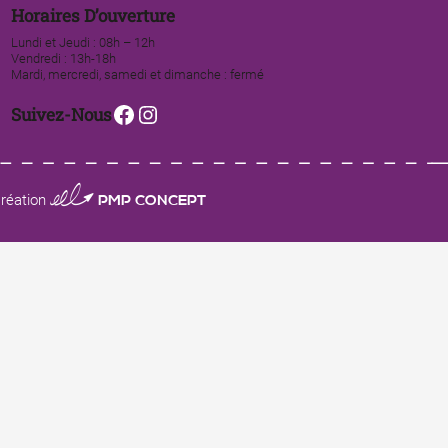
Horaires D’ouverture
Lundi et Jeudi : 08h – 12h
Vendredi : 13h-18h
Mardi, mercredi, samedi et dimanche : fermé
Facebook
Instagram
Suivez-Nous
0123 PMP CONCEPT
réation