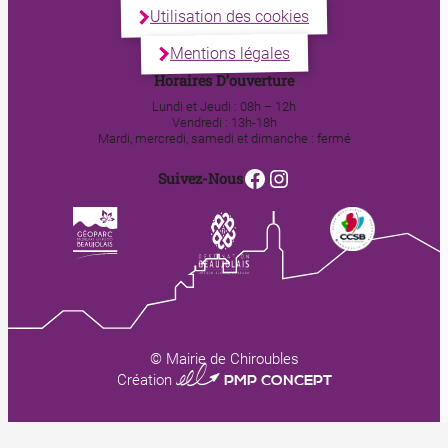
Utilisation des cookies
Mentions légales
Horaires D’ouverture
Lundi et Jeudi : 08h – 12h
Vendredi : 13h-18h
Mardi, mercredi, samedi et dimanche : fermé
Facebook
Instagram
Suivez-Nous
© Mairie de Chiroubles
0123 PMP CONCEPT
Création