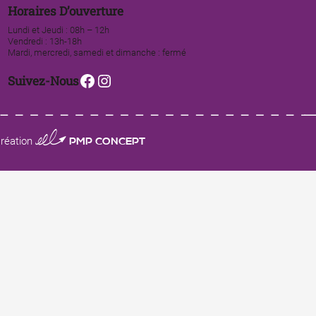
Horaires D’ouverture
Lundi et Jeudi : 08h – 12h
Vendredi : 13h-18h
Mardi, mercredi, samedi et dimanche : fermé
Facebook
Instagram
Suivez-Nous
0123 PMP CONCEPT
réation