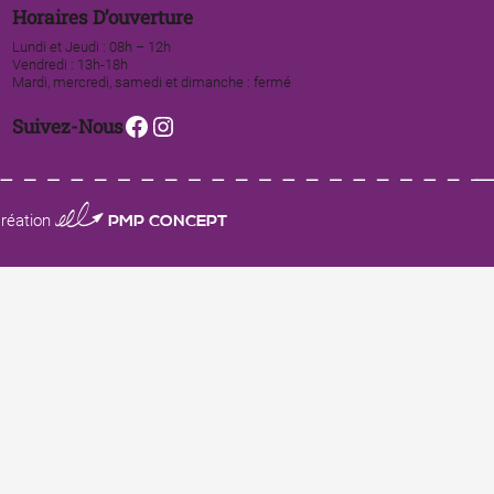
Horaires D’ouverture
Lundi et Jeudi : 08h – 12h
Vendredi : 13h-18h
Mardi, mercredi, samedi et dimanche : fermé
Facebook
Instagram
Suivez-Nous
0123 PMP CONCEPT
réation