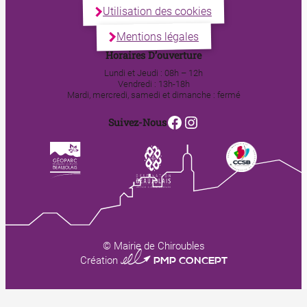
Utilisation des cookies
Mentions légales
Horaires D’ouverture
Lundi et Jeudi : 08h – 12h
Vendredi : 13h-18h
Mardi, mercredi, samedi et dimanche : fermé
Facebook
Instagram
Suivez-Nous
© Mairie de Chiroubles
0123 PMP CONCEPT
Création