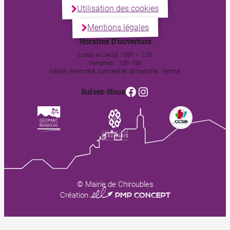
Utilisation des cookies
Mentions légales
Horaires D’ouverture
Lundi et Jeudi : 08h – 12h
Vendredi : 13h-18h
Mardi, mercredi, samedi et dimanche : fermé
Facebook
Instagram
Suivez-Nous
© Mairie de Chiroubles
0123 PMP CONCEPT
Création