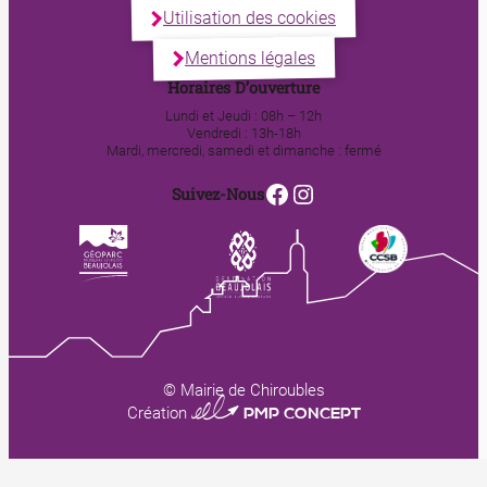
Utilisation des cookies
Mentions légales
Horaires D’ouverture
Lundi et Jeudi : 08h – 12h
Vendredi : 13h-18h
Mardi, mercredi, samedi et dimanche : fermé
Facebook
Instagram
Suivez-Nous
© Mairie de Chiroubles
0123 PMP CONCEPT
Création