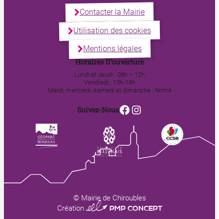
Contacter la Mairie
Utilisation des cookies
Mentions légales
Horaires D’ouverture
Lundi et Jeudi : 08h – 12h
Vendredi : 13h-18h
Mardi, mercredi, samedi et dimanche : fermé
Facebook
Instagram
Suivez-Nous
© Mairie de Chiroubles
0123 PMP CONCEPT
Création