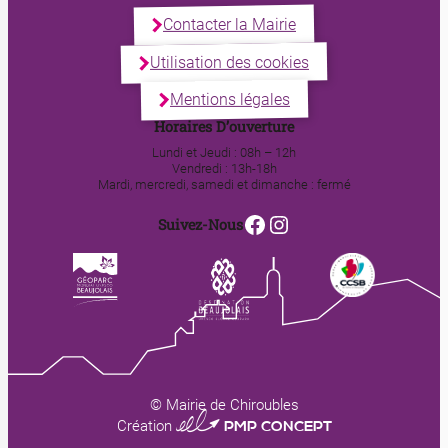
Contacter la Mairie
Utilisation des cookies
Mentions légales
Horaires D’ouverture
Lundi et Jeudi : 08h – 12h
Vendredi : 13h-18h
Mardi, mercredi, samedi et dimanche : fermé
Facebook
Instagram
Suivez-Nous
© Mairie de Chiroubles
0123 PMP CONCEPT
Création