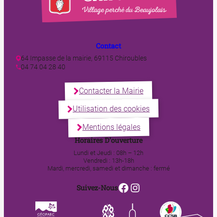
Contact
64 Impasse de la mairie, 69115 Chiroubles
04 74 04 28 40
Contacter la Mairie
Utilisation des cookies
Mentions légales
Horaires D’ouverture
Lundi et Jeudi : 08h – 12h
Vendredi : 13h-18h
Mardi, mercredi, samedi et dimanche : fermé
Facebook
Instagram
Suivez-Nous