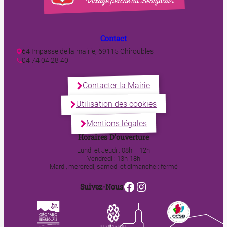
Contact
64 Impasse de la mairie, 69115 Chiroubles
04 74 04 28 40
Contacter la Mairie
Utilisation des cookies
Mentions légales
Horaires D’ouverture
Lundi et Jeudi : 08h – 12h
Vendredi : 13h-18h
Mardi, mercredi, samedi et dimanche : fermé
Facebook
Instagram
Suivez-Nous