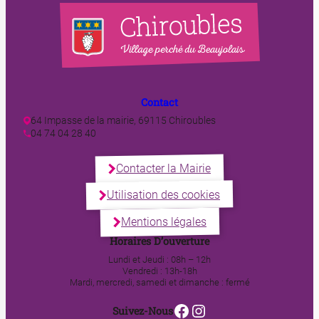
Contact
64 Impasse de la mairie, 69115 Chiroubles
04 74 04 28 40
Contacter la Mairie
Utilisation des cookies
Mentions légales
Horaires D’ouverture
Lundi et Jeudi : 08h – 12h
Vendredi : 13h-18h
Mardi, mercredi, samedi et dimanche : fermé
Facebook
Instagram
Suivez-Nous